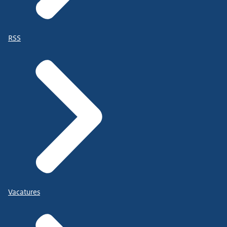
RSS
Vacatures