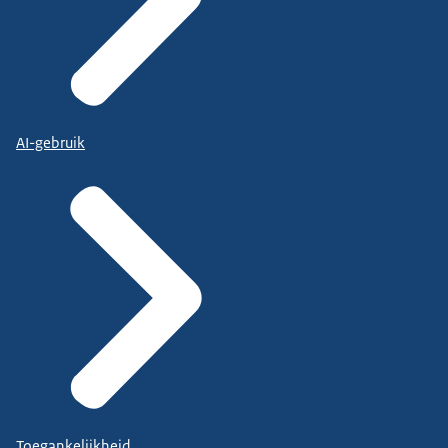
AI-gebruik
Toegankelijkheid