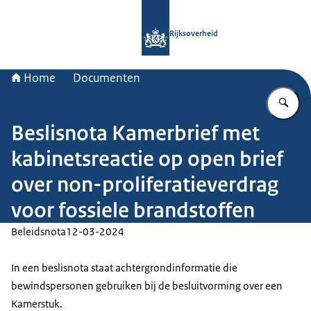
Naar de homepage van Rijksoverheid
Rijksoverheid
Home
Documenten
Vu
Beslisnota Kamerbrief met
kabinetsreactie op open brief
over non-proliferatieverdrag
voor fossiele brandstoffen
Beleidsnota
12-03-2024
In een beslisnota staat achtergrondinformatie die
bewindspersonen gebruiken bij de besluitvorming over een
Kamerstuk.