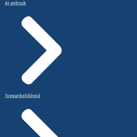
AI-gebruik
Toegankelijkheid