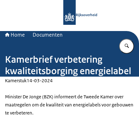
Naar de homepage van Rijksoverheid
Rijksoverheid
Home
Documenten
Vu
Kamerbrief verbetering
kwaliteitsborging energielabel
Kamerstuk
14-03-2024
Minister De Jonge (BZK) informeert de Tweede Kamer over
maatregelen om de kwaliteit van energielabels voor gebouwen
te verbeteren.