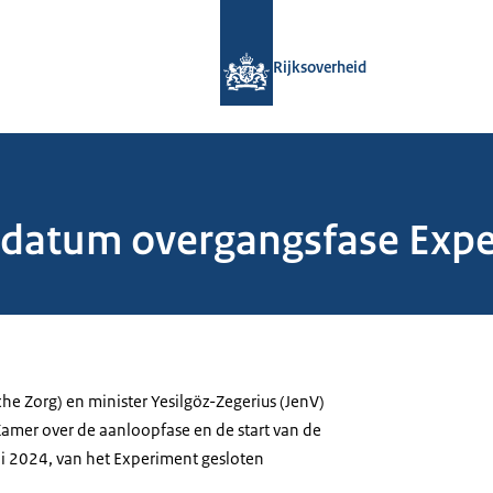
Naar de homepage van Rijksoverheid
Rijksoverheid
tdatum overgangsfase Exp
che Zorg) en minister Yesilgöz-Zegerius (JenV)
mer over de aanloopfase en de start van de
i 2024, van het Experiment gesloten