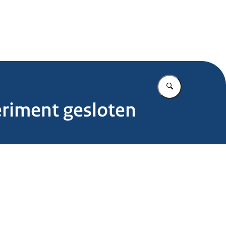
.nl
Vul in wat u z
eriment gesloten