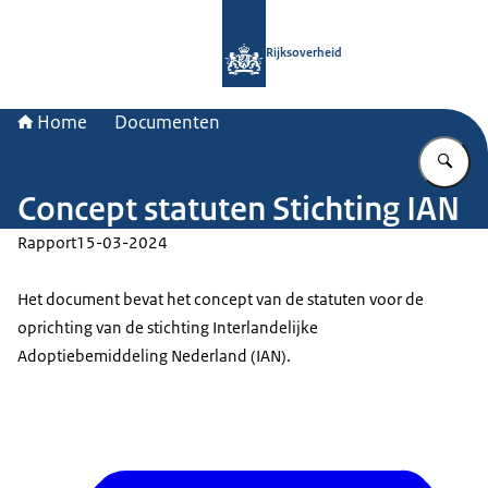
Naar de homepage van Rijksoverheid
Rijksoverheid
Home
Documenten
Vu
Concept statuten Stichting IAN
Rapport
15-03-2024
Het document bevat het concept van de statuten voor de
oprichting van de stichting Interlandelijke
Adoptiebemiddeling Nederland (IAN).