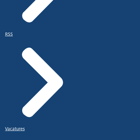
RSS
Vacatures