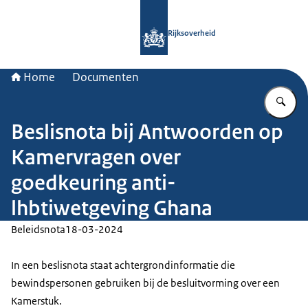
Naar de homepage van Rijksoverheid
Rijksoverheid
Home
Documenten
Vu
Beslisnota bij Antwoorden op
Kamervragen over
goedkeuring anti-
lhbtiwetgeving Ghana
Beleidsnota
18-03-2024
In een beslisnota staat achtergrondinformatie die
bewindspersonen gebruiken bij de besluitvorming over een
Kamerstuk.