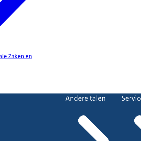
iale Zaken en
Andere talen
Servic