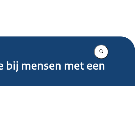
.nl
Vul in wat u z
e bij mensen met een