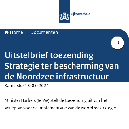
Naar de homepage van Rijksoverheid
Rijksoverheid
Home
Documenten
Vu
Uitstelbrief toezending
Strategie ter bescherming van
de Noordzee infrastructuur
Kamerstuk
18-03-2024
Minister Harbers (IenW) stelt de toezending uit van het
actieplan voor de implementatie van de Noordzeestrategie.