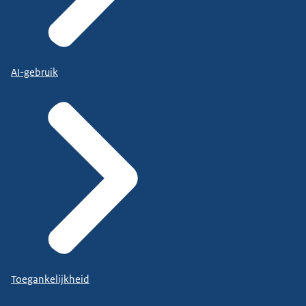
AI-gebruik
Toegankelijkheid