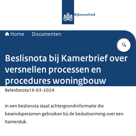
Naar de homepage van Rijksoverheid
Rijksoverheid
Home
Documenten
Vu
Beslisnota bij Kamerbrief over
versnellen processen en
procedures woningbouw
Beleidsnota
19-03-2024
In een beslisnota staat achtergrondinformatie die
bewindspersonen gebruiken bij de besluitvorming over een
Kamerstuk.