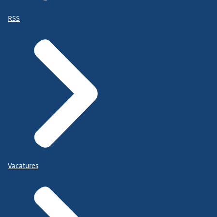
RSS
Vacatures