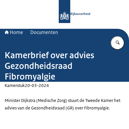
Naar de homepage van Rijksoverheid
Rijksoverheid
Home
Documenten
Vu
Kamerbrief over advies
Gezondheidsraad
Fibromyalgie
Kamerstuk
20-03-2024
Minister Dijkstra (Medische Zorg) stuurt de Tweede Kamer het
advies van de Gezondheidsraad (GR) over Fibromyalgie.