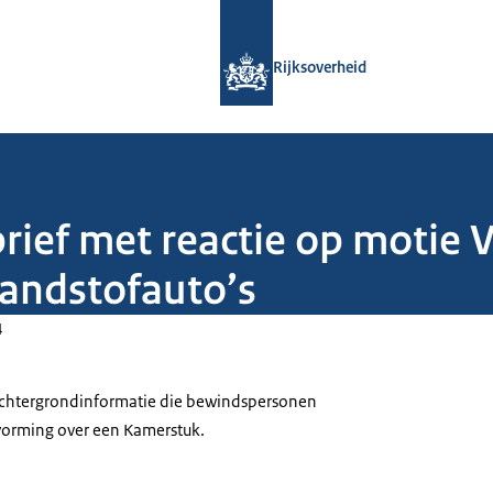
Naar de homepage van Rijksoverheid
Rijksoverheid
brief met reactie op motie
andstofauto’s
4
 achtergrondinformatie die bewindspersonen
tvorming over een Kamerstuk.