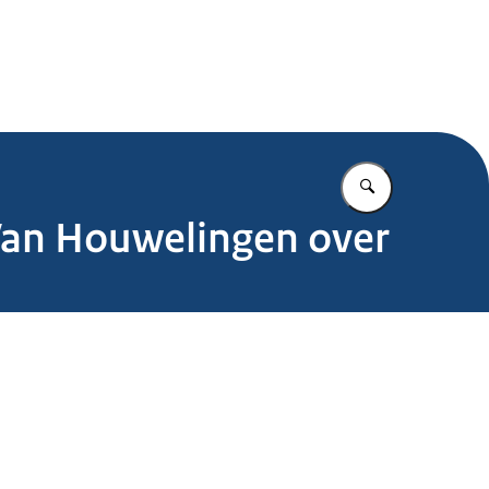
.nl
Vul in wat u z
 Van Houwelingen over