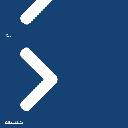
RSS
Vacatures