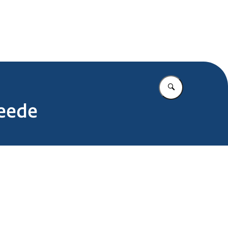
.nl
Vul in wat u z
weede