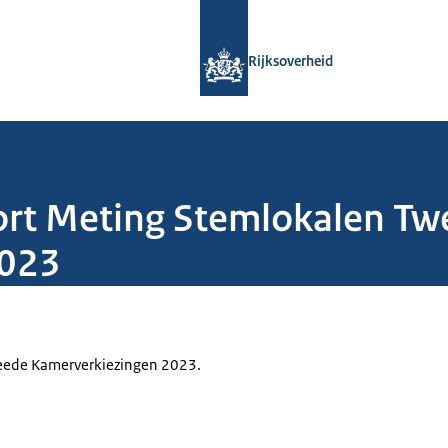
Naar de homepage van Rijksoverheid
Rijksoverheid
ort Meting Stemlokalen T
2023
eede Kamerverkiezingen 2023.