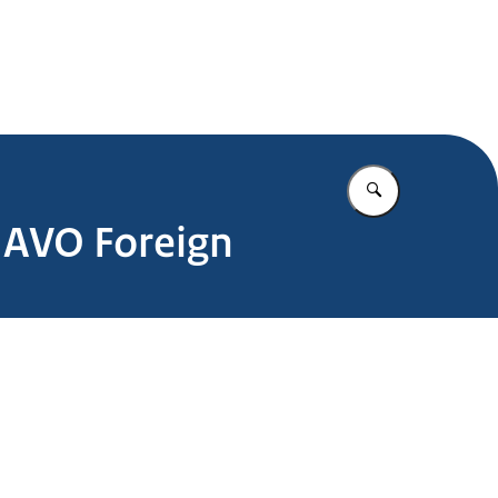
.nl
Vul in wat u z
NAVO Foreign