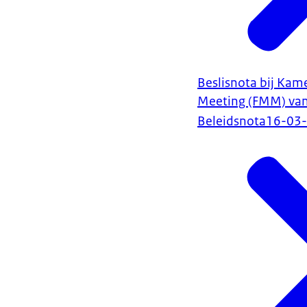
Beslisnota bij Kam
Meeting (FMM) van
Beleidsnota
16-03