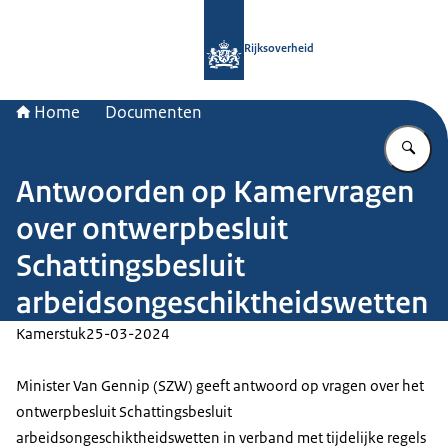
Naar de homepage van Rijksoverheid
Rijksoverheid
Home
Documenten
Vu
Antwoorden op Kamervragen
over ontwerpbesluit
Schattingsbesluit
arbeidsongeschiktheidswetten
Kamerstuk
25-03-2024
Minister Van Gennip (SZW) geeft antwoord op vragen over het
ontwerpbesluit Schattingsbesluit
arbeidsongeschiktheidswetten in verband met tijdelijke regels