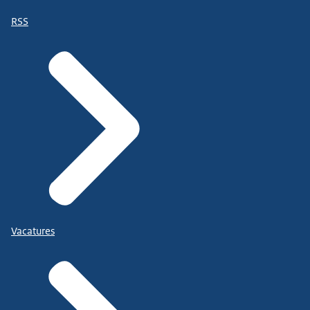
RSS
Vacatures