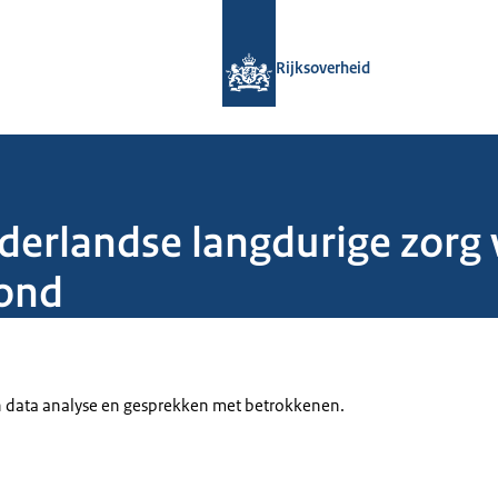
Naar de homepage van Rijksoverheid
Rijksoverheid
Nederlandse langdurige zor
rond
en data analyse en gesprekken met betrokkenen.