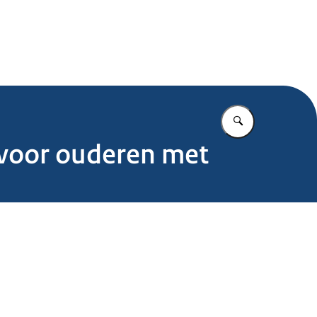
.nl
Vul in wat u z
g voor ouderen met