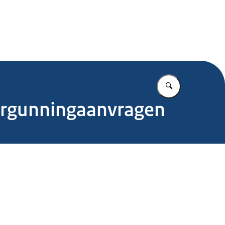
.nl
Vul in wat u z
ergunningaanvragen