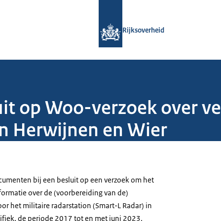
Naar de homepage van Rijksoverheid
Rijksoverheid
uit op Woo-verzoek over v
 in Herwijnen en Wier
menten bij een besluit op een verzoek om het
ormatie over de (voorbereiding van de)
r het militaire radarstation (Smart-L Radar) in
ifiek, de periode 2017 tot en met juni 2023.