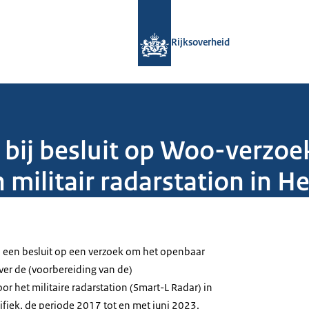
Naar de homepage van Rijksoverheid
Rijksoverheid
 bij besluit op Woo-verzoe
militair radarstation in H
j een besluit op een verzoek om het openbaar
er de (voorbereiding van de)
r het militaire radarstation (Smart-L Radar) in
ifiek, de periode 2017 tot en met juni 2023.