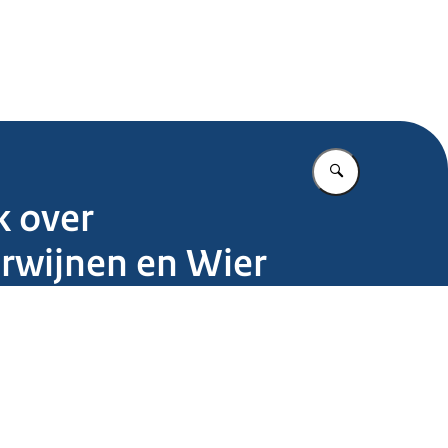
.nl
Vul in wat u z
k over
erwijnen en Wier