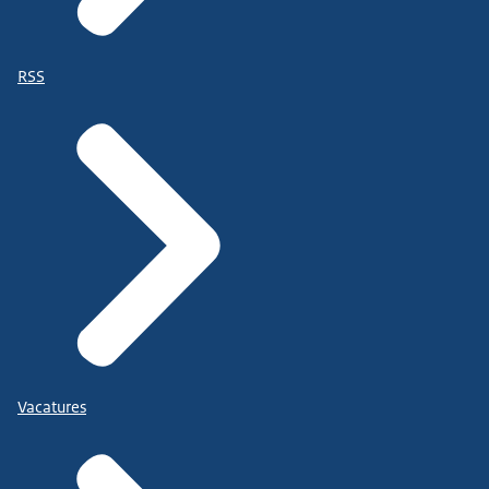
RSS
Vacatures