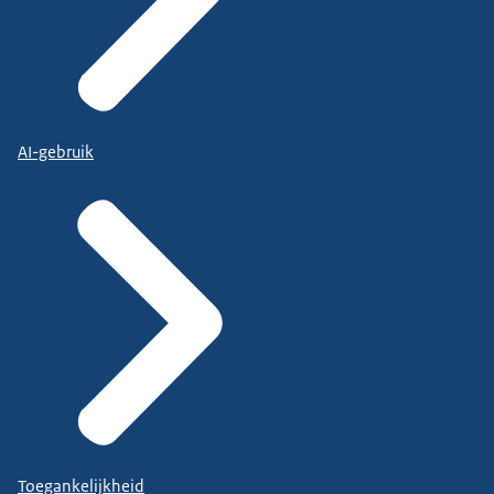
AI-gebruik
Toegankelijkheid