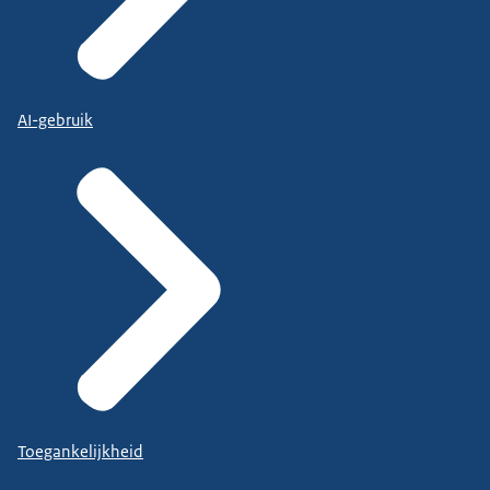
AI-gebruik
Toegankelijkheid