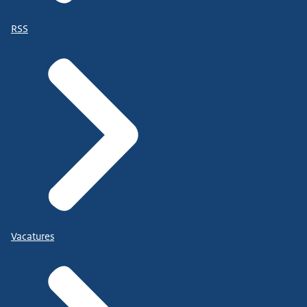
RSS
Vacatures