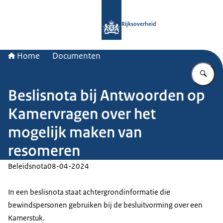
Naar de homepage van Rijksoverheid
Rijksoverheid
Home
Documenten
Vu
Beslisnota bij Antwoorden op
Kamervragen over het
mogelijk maken van
resomeren
Beleidsnota
08-04-2024
In een beslisnota staat achtergrondinformatie die
bewindspersonen gebruiken bij de besluitvorming over een
Kamerstuk.