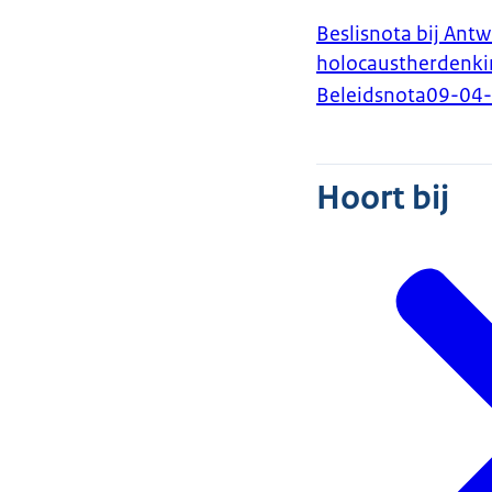
Beslisnota bij Ant
holocaustherdenki
Beleidsnota
09-04
Hoort bij