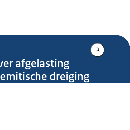
.nl
Vul in wat u z
er afgelasting
emitische dreiging