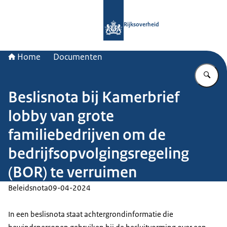
Naar de homepage van Rijksoverheid
Rijksoverheid
Home
Documenten
Vu
Beslisnota bij Kamerbrief
lobby van grote
familiebedrijven om de
bedrijfsopvolgingsregeling
(BOR) te verruimen
Beleidsnota
09-04-2024
In een beslisnota staat achtergrondinformatie die