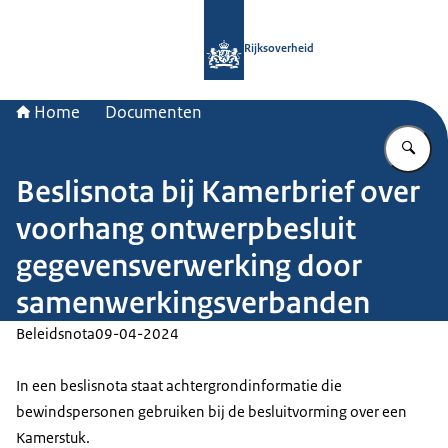
Naar de homepage van Rijksoverheid
Rijksoverheid
Home
Documenten
Vu
Beslisnota bij Kamerbrief over
voorhang ontwerpbesluit
gegevensverwerking door
samenwerkingsverbanden
Beleidsnota
09-04-2024
In een beslisnota staat achtergrondinformatie die
bewindspersonen gebruiken bij de besluitvorming over een
Kamerstuk.