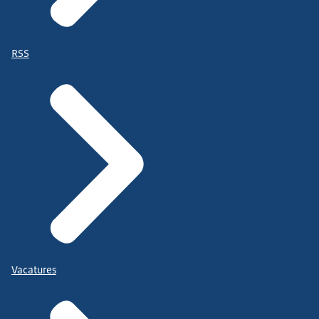
RSS
Vacatures