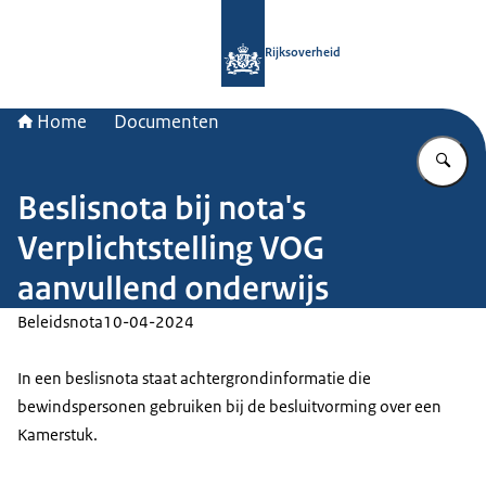
Naar de homepage van Rijksoverheid
Rijksoverheid
Home
Documenten
Vu
Beslisnota bij nota's
Verplichtstelling VOG
aanvullend onderwijs
Beleidsnota
10-04-2024
In een beslisnota staat achtergrondinformatie die
bewindspersonen gebruiken bij de besluitvorming over een
Kamerstuk.