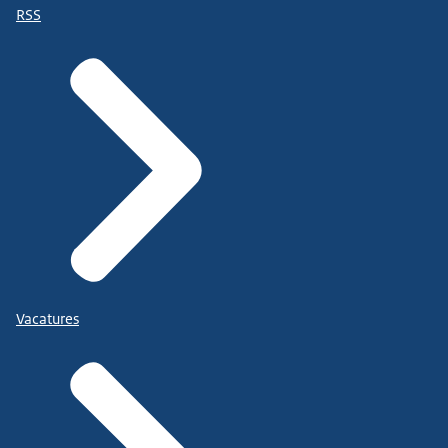
RSS
Vacatures