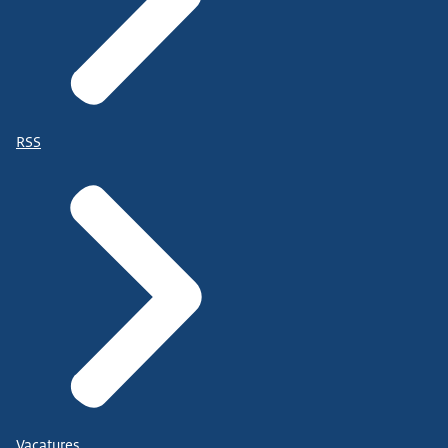
RSS
Vacatures