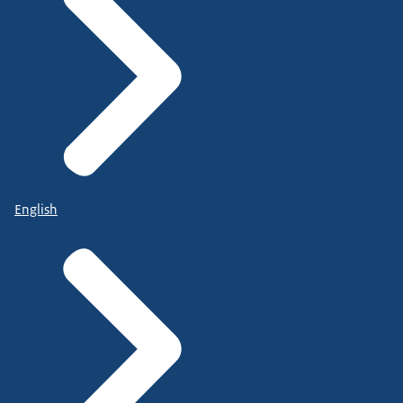
English