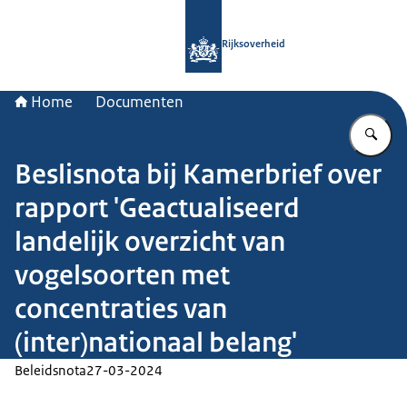
Naar de homepage van Rijksoverheid
Rijksoverheid
Home
Documenten
Vu
Beslisnota bij Kamerbrief over
rapport 'Geactualiseerd
landelijk overzicht van
vogelsoorten met
concentraties van
(inter)nationaal belang'
Beleidsnota
27-03-2024