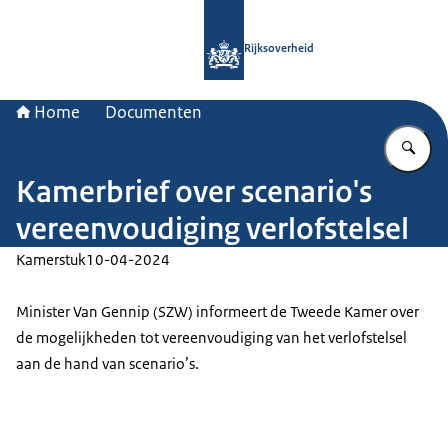
Naar de homepage van Rijksoverheid
Rijksoverheid
Home
Documenten
Vu
Kamerbrief over scenario's
vereenvoudiging verlofstelsel
Kamerstuk
10-04-2024
Minister Van Gennip (SZW) informeert de Tweede Kamer over
de mogelijkheden tot vereenvoudiging van het verlofstelsel
aan de hand van scenario’s.