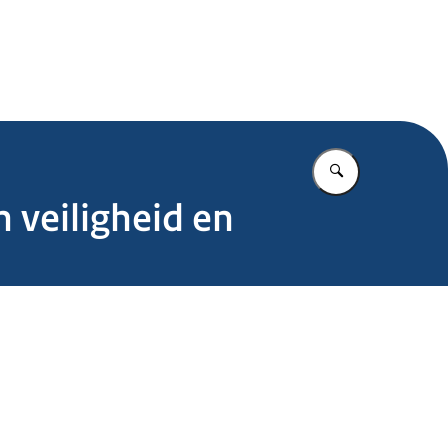
.nl
Vul in wat u z
 veiligheid en