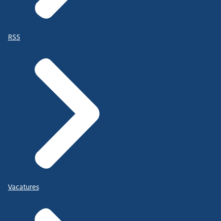
RSS
Vacatures