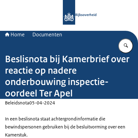
Naar de homepage van Rijksoverheid
Rijksoverheid
Home
Documenten
Vu
Beslisnota bij Kamerbrief over
reactie op nadere
onderbouwing inspectie-
oordeel Ter Apel
Beleidsnota
05-04-2024
In een beslisnota staat achtergrondinformatie die
bewindspersonen gebruiken bij de besluitvorming over een
Kamerstuk.