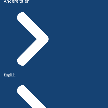
Andere talen
English