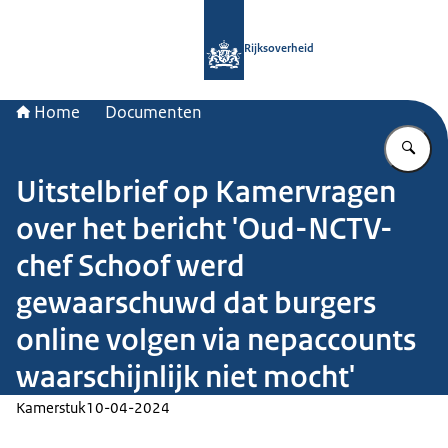
Naar de homepage van Rijksoverheid
Rijksoverheid
Home
Documenten
Vu
Uitstelbrief op Kamervragen
over het bericht 'Oud-NCTV-
chef Schoof werd
gewaarschuwd dat burgers
online volgen via nepaccounts
waarschijnlijk niet mocht'
Kamerstuk
10-04-2024