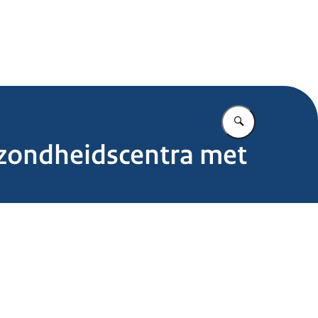
.nl
Vul in wat u z
zondheidscentra met