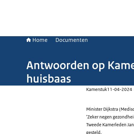
Home
Documenten
Antwoorden op Kamer
huisbaas
Kamerstuk
11-04-2024
Minister Dijkstra (Medis
‘Zeker negen gezondheid
Tweede Kamerleden Jans
gesteld.