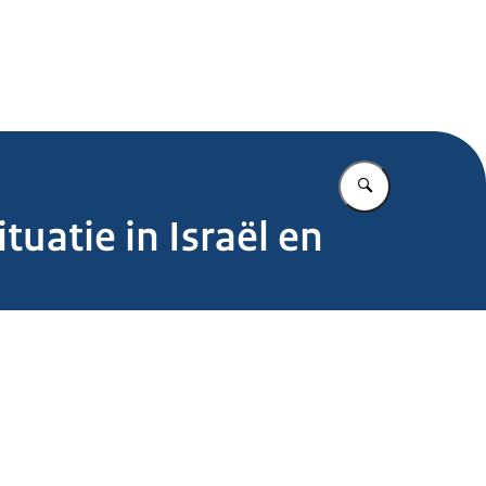
.nl
Vul in wat u z
uatie in Israël en