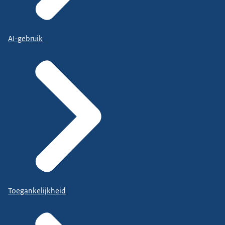
AI-gebruik
Toegankelijkheid