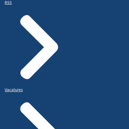
RSS
Vacatures