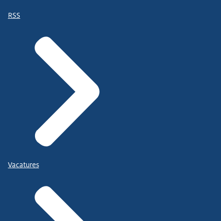
RSS
Vacatures