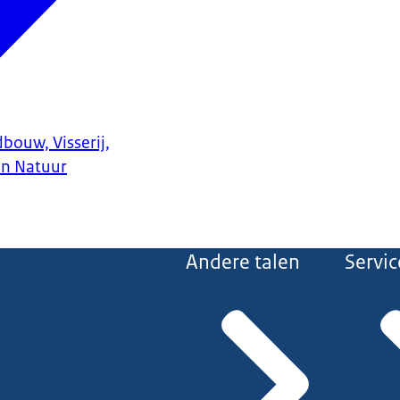
bouw, Visserij,
en Natuur
Andere talen
Servic