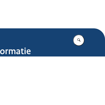
.nl
Vul in wat u z
formatie