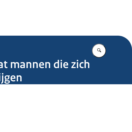
.nl
Vul in wat u z
at mannen die zich
ijgen