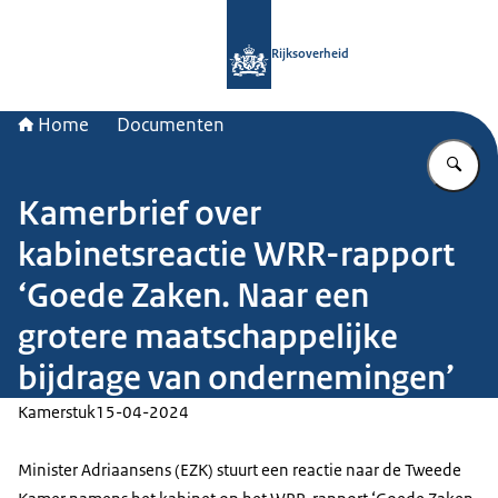
Naar de homepage van Rijksoverheid
Rijksoverheid
Home
Documenten
Vu
Kamerbrief over
kabinetsreactie WRR-rapport
‘Goede Zaken. Naar een
grotere maatschappelijke
bijdrage van ondernemingen’
Kamerstuk
15-04-2024
Minister Adriaansens (EZK) stuurt een reactie naar de Tweede