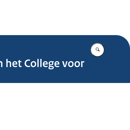
.nl
Vul in wat u z
n het College voor