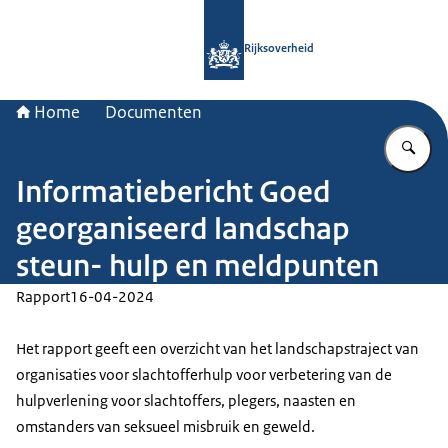
Naar de homepage van Rijksoverheid
Rijksoverheid
Home
Documenten
Vu
Informatiebericht Goed
georganiseerd landschap
steun- hulp en meldpunten
Rapport
16-04-2024
Het rapport geeft een overzicht van het landschapstraject van
organisaties voor slachtofferhulp voor verbetering van de
hulpverlening voor slachtoffers, plegers, naasten en
omstanders van seksueel misbruik en geweld.