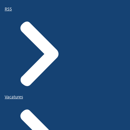
RSS
Vacatures