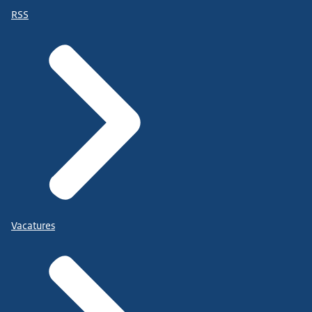
RSS
Vacatures