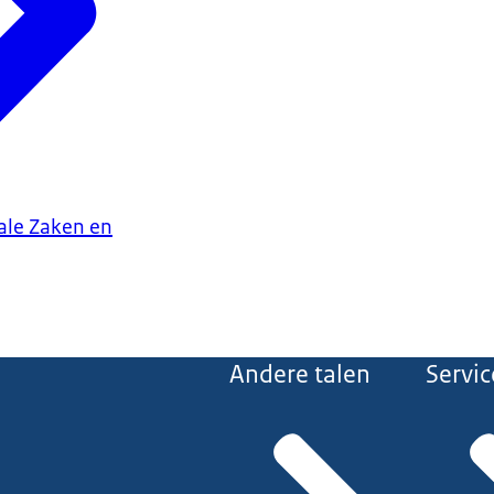
iale Zaken en
Andere talen
Servic