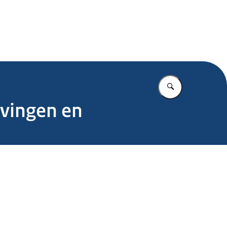
.nl
Vul in wat u z
avingen en