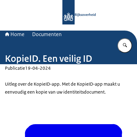
Naar de homepage van Rijksoverheid
Rijksoverheid
Home
Documenten
Vu
KopieID. Een veilig ID
Publicatie
19-04-2024
Uitleg over de KopieID-app. Met de KopieID-app maakt u
eenvoudig een kopie van uw identiteitsdocument.