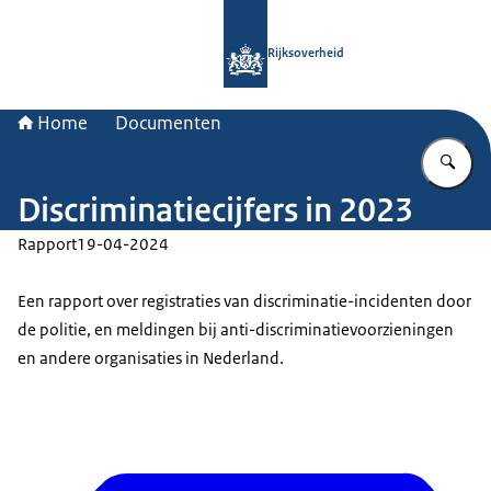
Naar de homepage van Rijksoverheid
Rijksoverheid
Home
Documenten
Vu
Discriminatiecijfers in 2023
Rapport
19-04-2024
Een rapport over registraties van discriminatie-incidenten door
de politie, en meldingen bij anti-discriminatievoorzieningen
en andere organisaties in Nederland.