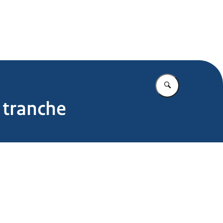
.nl
Vul in wat u z
 tranche