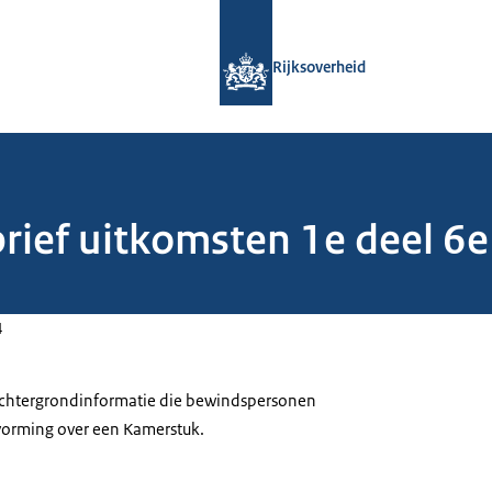
Naar de homepage van Rijksoverheid
Rijksoverheid
rief uitkomsten 1e deel 6e
4
 achtergrondinformatie die bewindspersonen
tvorming over een Kamerstuk.