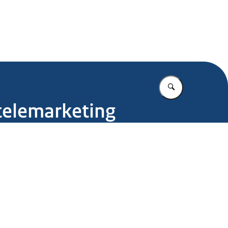
.nl
Vul in wat u z
telemarketing