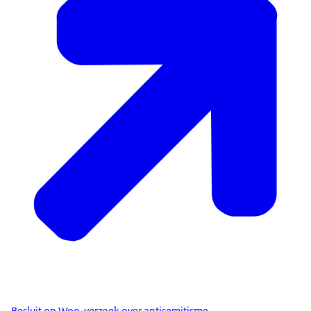
Besluit op Woo-verzoek over antisemitisme