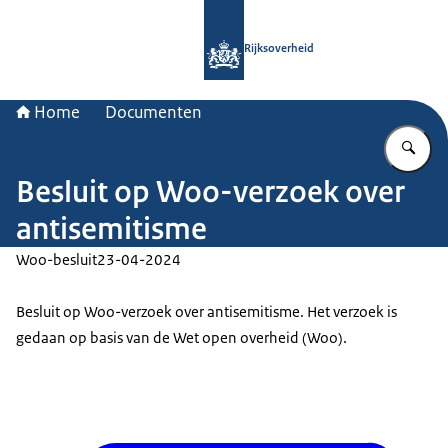
Naar de homepage van Rijksoverheid
Rijksoverheid
Home
Documenten
Vu
Besluit op Woo-verzoek over
antisemitisme
Woo-besluit
23-04-2024
Besluit op Woo-verzoek over antisemitisme. Het verzoek is
gedaan op basis van de Wet open overheid (Woo).