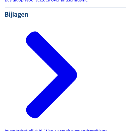
Bijlagen
Inventarisatielijst bij Woo-verzoek over antisemitisme