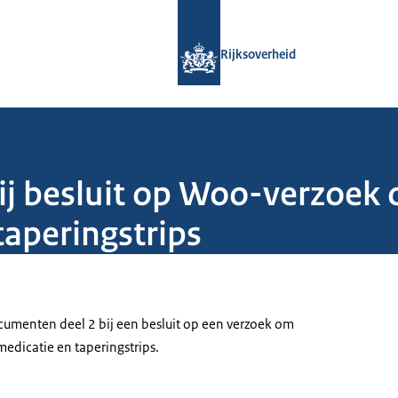
Naar de homepage van Rijksoverheid
Rijksoverheid
j besluit op Woo-verzoek 
aperingstrips
menten deel 2 bij een besluit op een verzoek om
edicatie en taperingstrips.