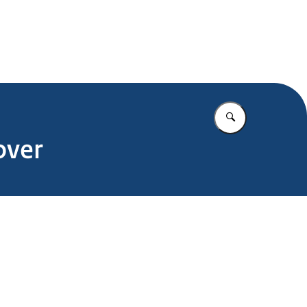
.nl
Vul in wat u z
over