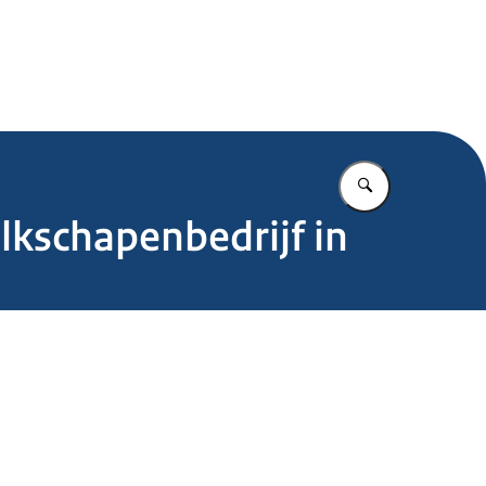
.nl
Vul in wat u z
kschapenbedrijf in