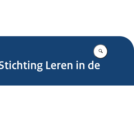
.nl
Vul in wat u z
tichting Leren in de