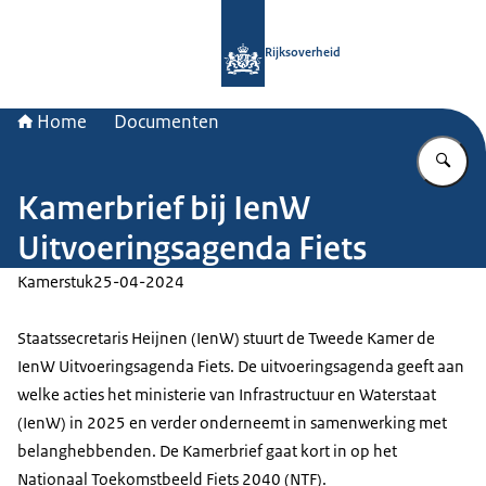
Naar de homepage van Rijksoverheid
Rijksoverheid
Home
Documenten
Vu
Kamerbrief bij IenW
Uitvoeringsagenda Fiets
Kamerstuk
25-04-2024
Staatssecretaris Heijnen (IenW) stuurt de Tweede Kamer de
IenW Uitvoeringsagenda Fiets. De uitvoeringsagenda geeft aan
welke acties het ministerie van Infrastructuur en Waterstaat
(IenW) in 2025 en verder onderneemt in samenwerking met
belanghebbenden. De Kamerbrief gaat kort in op het
Nationaal Toekomstbeeld Fiets 2040 (NTF).