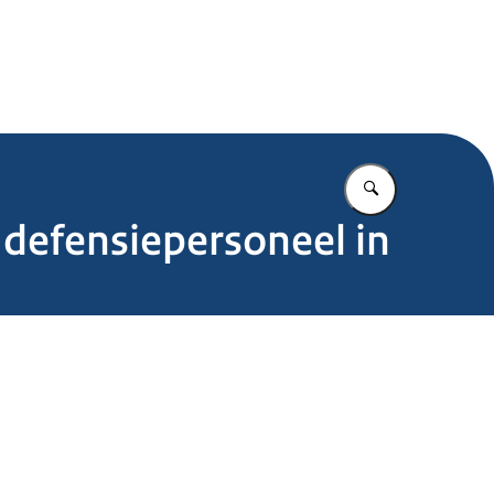
.nl
Vul in wat u z
 defensiepersoneel in